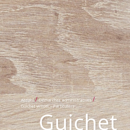
/
/
Accueil
Démarches administratives
Guichet virtuel – Particuliers
Guichet