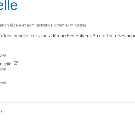
lle
mation légale et administrative (Premier ministre)
ofessionnelle, certaines démarches doivent être effectuées aupr
nam)
ctivité
nam)
nam)
s