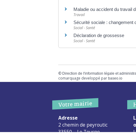
Maladie ou accident du travail d
Travail
Sécurité sociale : changement d
Social - Santé
Déclaration de grossesse
Social - Santé
©
Direction de l'information légale et administr
comarquage developpé par
baseo.io
Votre mairie
Adresse
L
2 chemin de peyroutic
o
33550 – Le Tourne
L