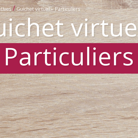
/
tives
Guichet virtuel – Particuliers
ichet virtue
Particuliers