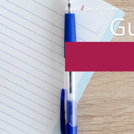
/
Accueil
Démarches administra
Gu