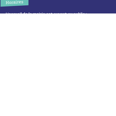
Horaires
L’accueil de la mairie est ouvert au public :
Lundi (8h30-12h)
Mardi (14h-17h30)
Mercredi (8h30-12h)
Jeudi (14h-17h30)
Sur rendez-vous en dehors de ces horaires :
cliquez ici
Plus d’infos
Contact
Les publications
Espace Presse
Réserver créneau Broyage branche
Espace élus