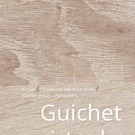
/
/
Accueil
Démarches administratives
Guichet virtuel – Particuliers
Guichet