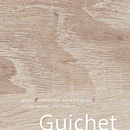
/
/
Accueil
Démarches administratives
Guichet virtuel – Particuliers
Guichet