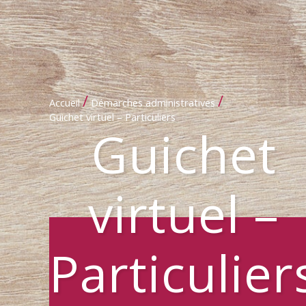
/
/
Accueil
Démarches administratives
Guichet virtuel – Particuliers
Guichet
virtuel –
Particulier