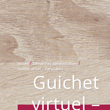
/
/
Accueil
Démarches administratives
Guichet virtuel – Particuliers
Guichet
virtuel –