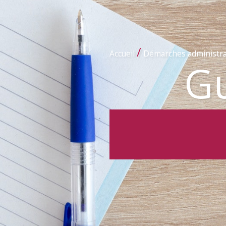
/
Accueil
Démarches administra
Gu