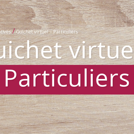
/
tives
Guichet virtuel – Particuliers
ichet virtue
Particuliers