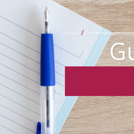
/
Accueil
Démarches administra
Gu