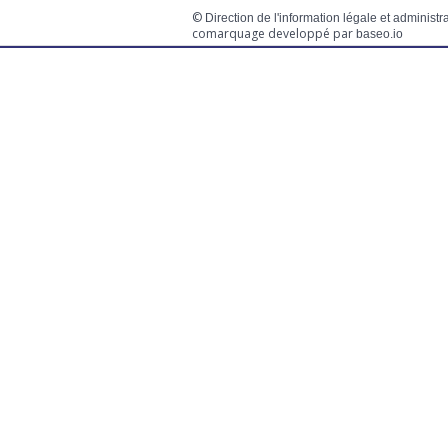
©
Direction de l'information légale et administr
comarquage developpé par
baseo.io
Votre mairie
Adresse
L
2 chemin de peyroutic
o
33550 – Le Tourne
L
M
Tel. :
05 56 67 02 61
M
Fax :
05 56 67 09 33
J
S
Contacter la mairie
c
Urgence
Pour toute urgence, un élu à
votre écoute au :
06 47 37 43 11