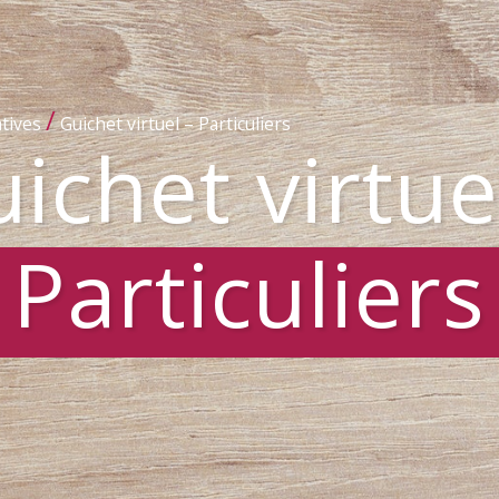
/
tives
Guichet virtuel – Particuliers
ichet virtue
Particuliers