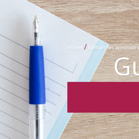
/
Accueil
Démarches administra
Gu