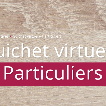
/
tives
Guichet virtuel – Particuliers
ichet virtue
Particuliers