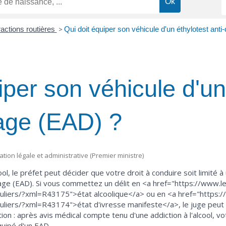
ractions routières
>
Qui doit équiper son véhicule d'un éthylotest ant
iper son véhicule d'un
age (EAD) ?
mation légale et administrative (Premier ministre)
lcool, le préfet peut décider que votre droit à conduire soit limité à
ge (EAD). Si vous commettez un délit en <a href="https://www.l
ticuliers/?xml=R43175">état alcoolique</a> ou en <a href="https
iculiers/?xml=R43174">état d'ivresse manifeste</a>, le juge peut 
tion : après avis médical compte tenu d'une addiction à l'alcool,
quipé d'un EAD.