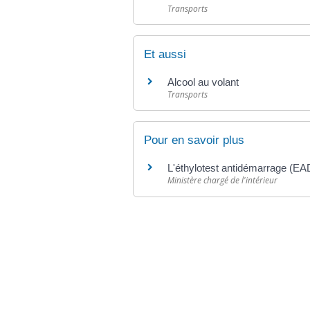
Transports
Et aussi
Alcool au volant
Transports
Pour en savoir plus
L'éthylotest antidémarrage (E
Ministère chargé de l'intérieur
©
Direction de l'information légale et administr
comarquage developpé par
baseo.io