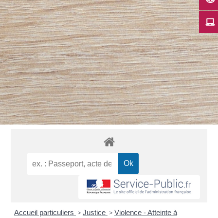
Accueil particuliers
>
Justice
>
Violence - Atteinte à