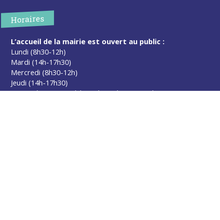
Horaires
L’accueil de la mairie est ouvert au public :
Lundi (8h30-12h)
Mardi (14h-17h30)
Mercredi (8h30-12h)
Jeudi (14h-17h30)
Sur rendez-vous en dehors de ces horaires :
cliquez ici
Plus d’infos
Contact
Les publications
Espace Presse
Réserver créneau Broyage branche