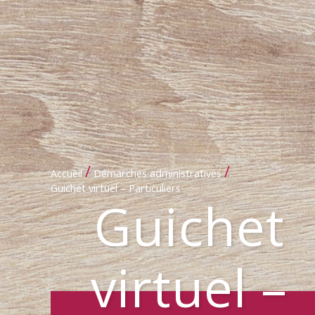
/
/
Accueil
Démarches administratives
Guichet virtuel – Particuliers
Guichet
virtuel –