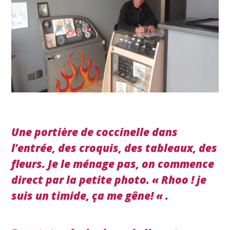
Une portière de coccinelle dans
l’entrée, des croquis, des tableaux, des
fleurs. Je le ménage pas, on commence
direct par la petite photo. « Rhoo ! je
suis un timide, ça me gêne! « .