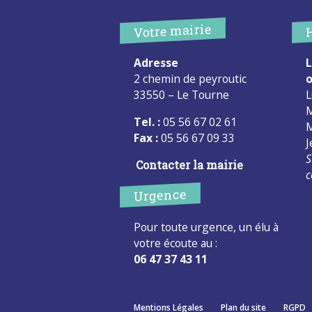
Votre mairie
Adresse
L
2 chemin de peyroutic
o
33550 – Le Tourne
L
M
Tel. :
05 56 67 02 61
M
Fax :
05 56 67 09 33
J
S
Contacter la mairie
c
Urgence
Pour toute urgence, un élu à
votre écoute au :
06 47 37 43 11
Mentions Légales
Plan du site
RGPD