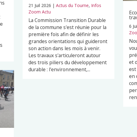
ns
21 Juil 2026
|
Actus du Tourne
,
Infos
Zoom Actu
Eco
t
tra
La Commission Transition Durable
pe
6 Ju
de la commune s'est réunie pour la
Zoo
première fois afin de définir les
Nou
grandes orientations qui guideront
es
vou
son action dans les mois à venir.
pré
Les travaux s'articuleront autour
et 
des trois piliers du développement
est
durable : l'environnement,...
en 
com
per
ren