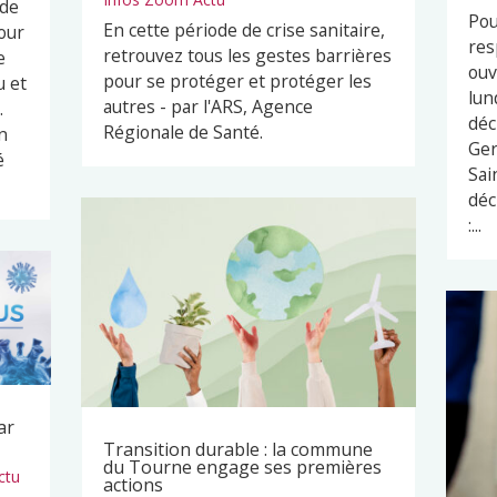
 de
Pou
En cette période de crise sanitaire,
our
res
retrouvez tous les gestes barrières
e
ouv
pour se protéger et protéger les
u et
lun
autres - par l'ARS, Agence
.
déc
Régionale de Santé.
n
Ger
é
Sai
déc
:...
ar
Transition durable : la commune
du Tourne engage ses premières
ctu
actions