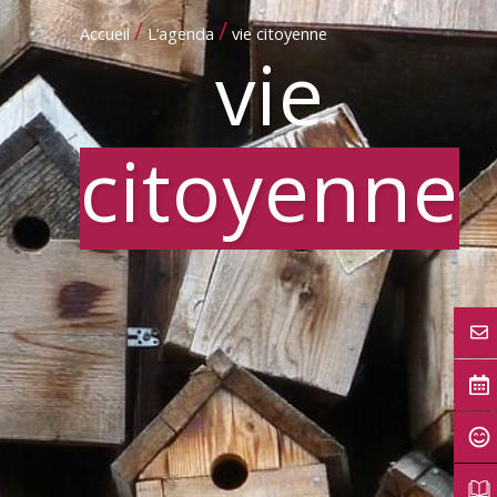
/
/
Accueil
L’agenda
vie citoyenne
vie
citoyenne