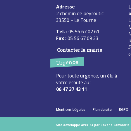
Adresse
L
2 chemin de peyroutic
o
33550 – Le Tourne
L
M
Tel. :
05 56 67 02 61
M
Fax :
05 56 67 09 33
J
S
Contacter la mairie
c
Urgence
Pour toute urgence, un élu à
votre écoute au :
06 47 37 43 11
Mentions Légales
Plan du site
RGPD
Site développé avec <3 par Roxane Samloorie