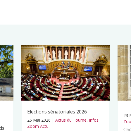
Elections sénatoriales 2026
23 
26 Mai 2026
|
Actus du Tourne
,
Infos
Zoo
Zoom Actu
ds
Chè