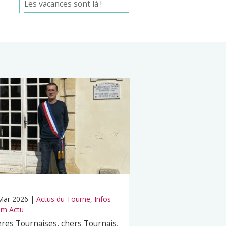
Les vacances sont là !
Mar 2026
|
Actus du Tourne
,
Infos
m Actu
res Tournaises, chers Tournais,