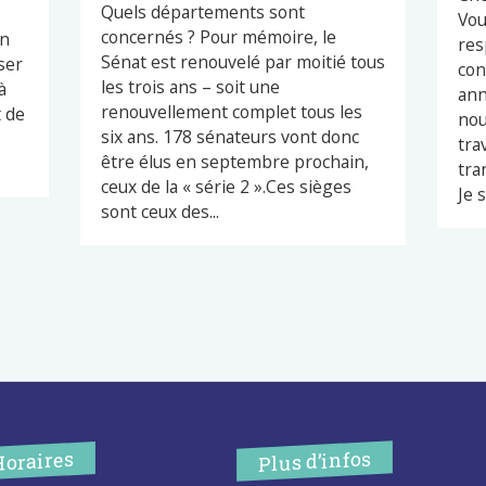
Quels départements sont
Vou
concernés ? Pour mémoire, le
en
res
Sénat est renouvelé par moitié tous
ser
con
les trois ans – soit une
à
ann
renouvellement complet tous les
t de
nou
six ans. 178 sénateurs vont donc
tra
être élus en septembre prochain,
tra
ceux de la « série 2 ».Ces sièges
Je s
sont ceux des...
Plus d’infos
Horaires