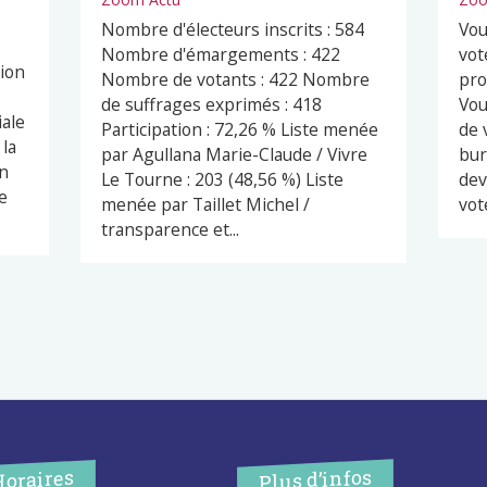
Nombre d'électeurs inscrits : 584
Vou
Nombre d'émargements : 422
vot
ion
Nombre de votants : 422 Nombre
pro
de suffrages exprimés : 418
Vou
iale
Participation : 72,26 % Liste menée
de 
 la
par Agullana Marie-Claude / Vivre
bur
un
Le Tourne : 203 (48,56 %) Liste
dev
e
menée par Taillet Michel /
vot
transparence et...
Plus d’infos
Horaires