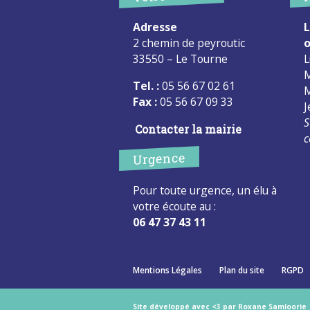
Adresse
L
2 chemin de peyroutic
o
33550 – Le Tourne
L
M
Tel. :
05 56 67 02 61
M
Fax :
05 56 67 09 33
J
S
Contacter la mairie
c
Urgence
Pour toute urgence, un élu à
votre écoute au :
06 47 37 43 11
Mentions Légales
Plan du site
RGPD
Site développé avec <3 par Roxane Samloorie