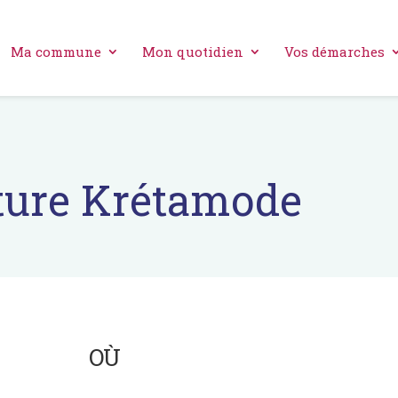
Ma commune
Mon quotidien
Vos démarches
uture Krétamode
OÙ