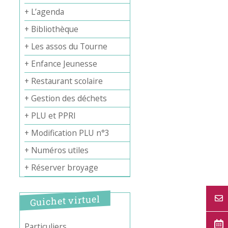
+ L’agenda
+ Bibliothèque
+ Les assos du Tourne
+ Enfance Jeunesse
Office 365
Outlook Live
+ Restaurant scolaire
+ Gestion des déchets
+ PLU et PPRI
+ Modification PLU n°3
+ Numéros utiles
+ Réserver broyage
Guichet virtuel
Particuliers