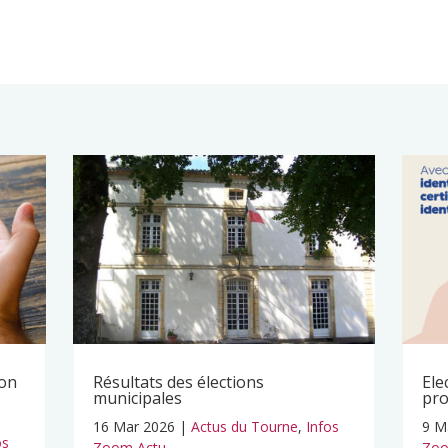
ion
Résultats des élections
Ele
municipales
pro
16 Mar 2026
|
Actus du Tourne
,
Infos
9 M
os
Zoom Actu
Zoo