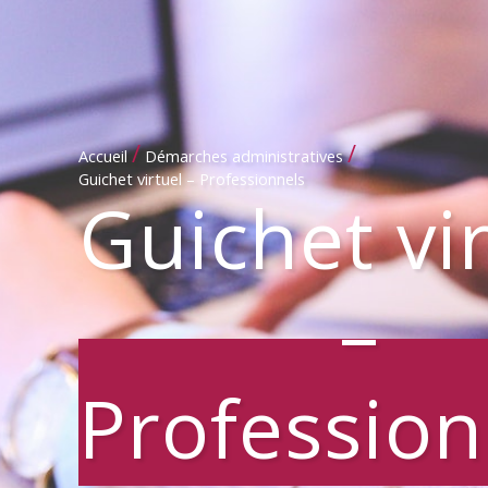
/
/
Accueil
Démarches administratives
Guichet virtuel – Professionnels
Guichet vi
–
Profession