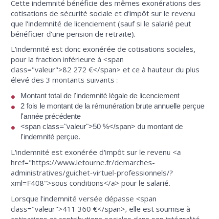
Cette indemnité bénéficie des mêmes exonérations des
cotisations de sécurité sociale et d'impôt sur le revenu
que l'indemnité de licenciement (sauf si le salarié peut
bénéficier d'une pension de retraite).
L'indemnité est donc exonérée de cotisations sociales,
pour la fraction inférieure à <span
class="valeur">82 272 €</span> et ce à hauteur du plus
élevé des 3 montants suivants :
Montant total de l'indemnité légale de licenciement
2 fois le montant de la rémunération brute annuelle perçue
l'année précédente
<span class="valeur">50 %</span> du montant de
l'indemnité perçue.
L'indemnité est exonérée d'impôt sur le revenu <a
href="https://www.letourne.fr/demarches-
administratives/guichet-virtuel-professionnels/?
xml=F408">sous conditions</a> pour le salarié.
Lorsque l'indemnité versée dépasse <span
class="valeur">411 360 €</span>, elle est soumise à
cotisations et contributions sociales dans son intégralité.