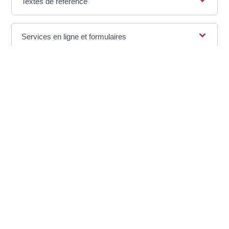
Textes de référence
Services en ligne et formulaires
Pour en savoir plus
Foire aux questions sur la rupture
conventionnelle d'un CDI
Ministère chargé du travail
©
Direction de l'information légale et administrative
comarquage developpé par
baseo.io
Votre mairie