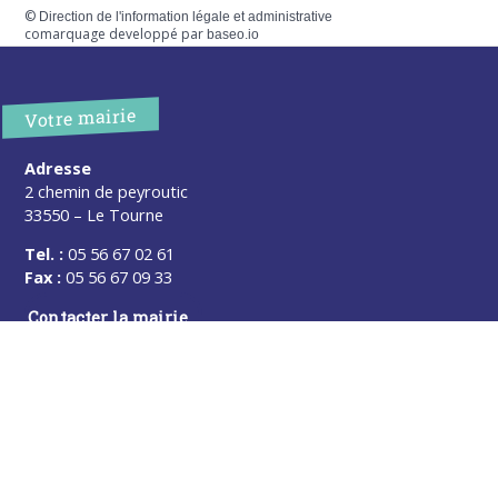
©
Direction de l'information légale et administrative
comarquage developpé par
baseo.io
Votre mairie
Adresse
2 chemin de peyroutic
33550 – Le Tourne
Tel. :
05 56 67 02 61
Fax :
05 56 67 09 33
Contacter la mairie
Urgence
Pour toute urgence, un élu à votre écoute au :
06 47 37 43 11