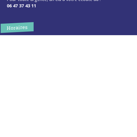
06 47 37 43 11
Horaires
L’accueil de la mairie est ouvert au public :
Lundi (8h30-12h)
Mardi (14h-17h30)
Mercredi (8h30-12h)
Jeudi (14h-17h30)
Sur rendez-vous en dehors de ces horaires :
cliquez ici
Plus d’infos
Contact
Les publications
Espace Presse