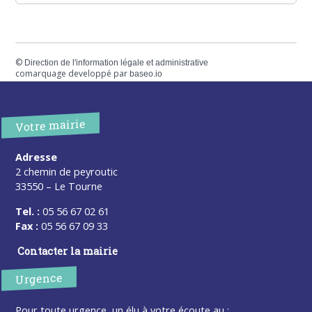
©
Direction de l'information légale et administrative
comarquage developpé par
baseo.io
Votre mairie
Adresse
2 chemin de peyroutic
33550 – Le Tourne
Tel. :
05 56 67 02 61
Fax :
05 56 67 09 33
Contacter la mairie
Urgence
Pour toute urgence, un élu à votre écoute au :