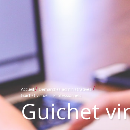
/
/
Accueil
Démarches administratives
Guichet virtuel – Professionnels
Guichet vi