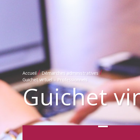
/
/
Accueil
Démarches administratives
Guichet virtuel – Professionnels
Guichet vi
–