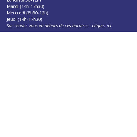
Mardi (14h-17h30)
Mercredi (8h30-12h)
Jeudi (14h-17h30)
Sur rendez-vous en dehors de ces horaires :
cliquez ici
Plus d’infos
Contact
Les publications
Espace Presse
Réserver créneau Broyage branche
Espace élus