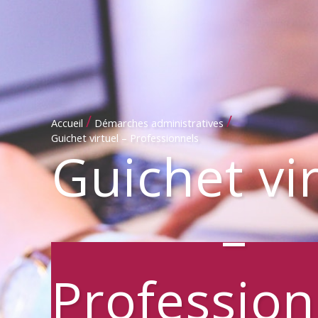
/
/
Accueil
Démarches administratives
Guichet virtuel – Professionnels
Guichet vi
–
Profession