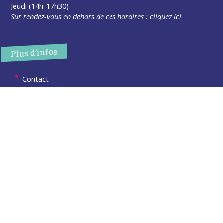
Jeudi (14h-17h30)
Sur rendez-vous en dehors de ces horaires :
cliquez ici
Plus d’infos
Contact
Les publications
Espace Presse
Réserver créneau Broyage branche
Espace élus