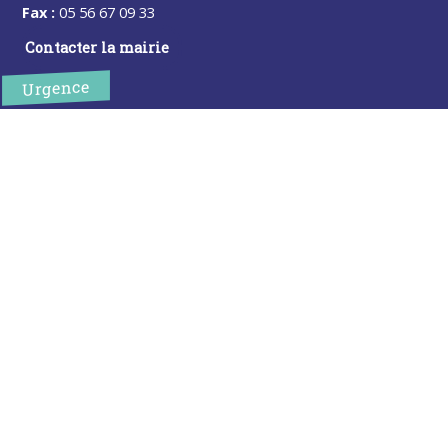
Fax :
05 56 67 09 33
Contacter la mairie
Urgence
Pour toute urgence, un élu à votre écoute au :
06 47 37 43 11
Horaires
L’accueil de la mairie est ouvert au public :
Lundi (8h30-12h)
Mardi (14h-17h30)
Mercredi (8h30-12h)
Jeudi (14h-17h30)
Sur rendez-vous en dehors de ces horaires :
cliquez ici