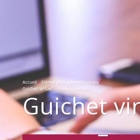
/
/
Accueil
Démarches administratives
Guichet virtuel – Professionnels
Guichet vi
–