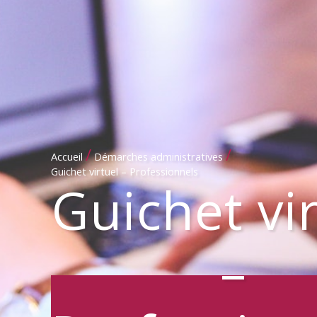
/
/
Accueil
Démarches administratives
Guichet virtuel – Professionnels
Guichet vi
–