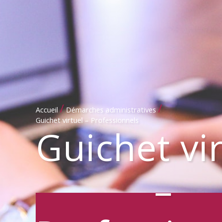
/
/
Accueil
Démarches administratives
Guichet virtuel – Professionnels
Guichet vi
–