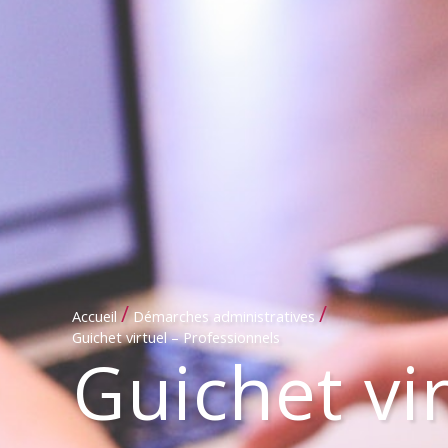
/
/
Accueil
Démarches administratives
Guichet virtuel – Professionnels
Guichet vi