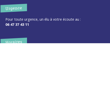
Urgence
Pour toute urgence, un élu à votre écoute au :
06 47 37 43 11
Horaires
L’accueil de la mairie est ouvert au public :
Lundi (8h30-12h)
Mardi (14h-17h30)
Mercredi (8h30-12h)
Jeudi (14h-17h30)
Sur rendez-vous en dehors de ces horaires :
cliquez ici
Plus d’infos
Contact