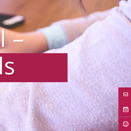
l –
ls