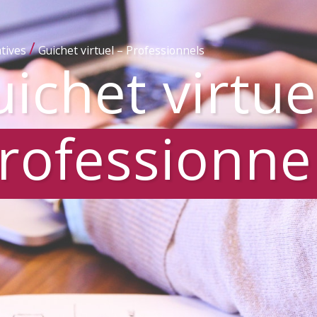
/
tives
Guichet virtuel – Professionnels
ichet virtue
rofessionne