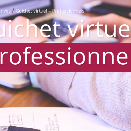
/
tives
Guichet virtuel – Professionnels
ichet virtue
rofessionne