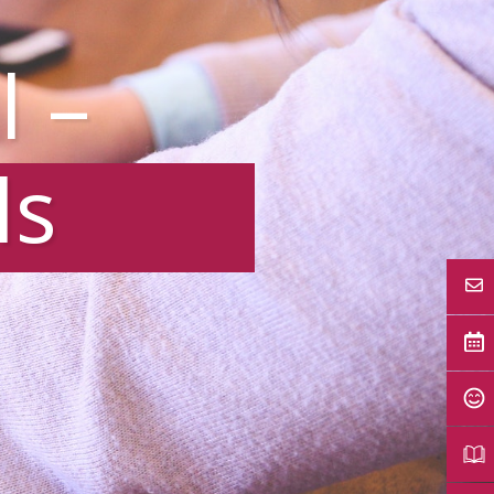
l –
ls