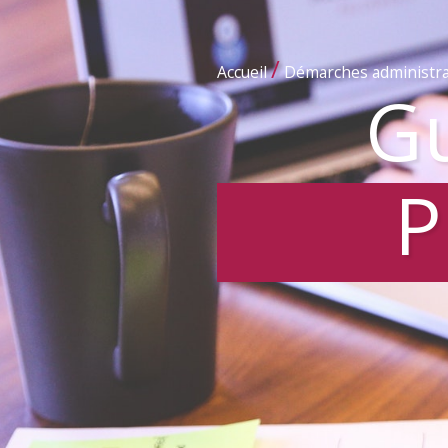
/
Accueil
Démarches administra
Gu
P