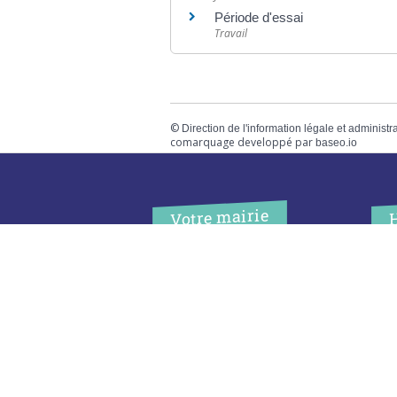
Période d'essai
Travail
©
Direction de l'information légale et administr
comarquage developpé par
baseo.io
Votre mairie
Adresse
L
2 chemin de peyroutic
o
33550 – Le Tourne
L
M
Tel. :
05 56 67 02 61
M
Fax :
05 56 67 09 33
J
S
Contacter la mairie