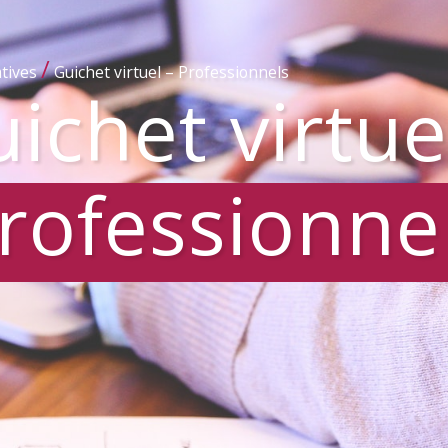
/
tives
Guichet virtuel – Professionnels
ichet virtue
rofessionne