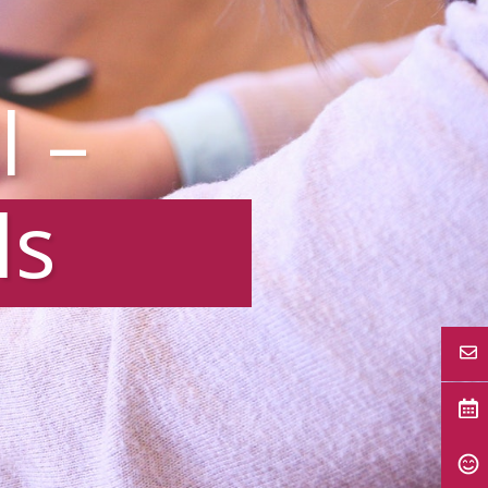
l –
ls