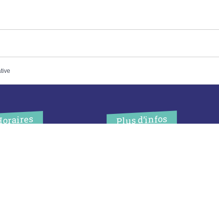
ative
Plus d’infos
Horaires
’accueil de la mairie est
Contact
uvert au public :
Les publications
undi (8h30-12h)
ardi (14h-17h30)
Espace Presse
ercredi (8h30-12h)
eudi (14h-17h30)
Réserver créneau
ur rendez-vous en dehors de
Broyage branche