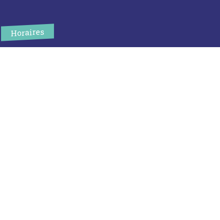
Horaires
L’accueil de la mairie est ouvert au public :
Lundi (8h30-12h)
Mardi (14h-17h30)
Mercredi (8h30-12h)
Jeudi (14h-17h30)
Sur rendez-vous en dehors de ces horaires :
cliquez ici
Plus d’infos
Contact
Les publications
Espace Presse
Réserver créneau Broyage branche