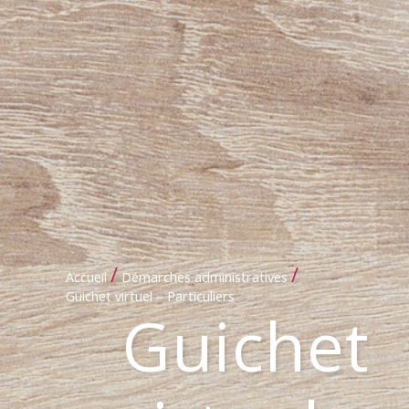
/
/
Accueil
Démarches administratives
Guichet virtuel – Particuliers
Guichet