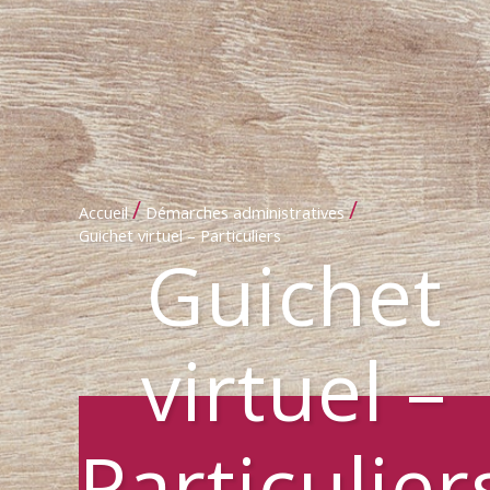
/
/
Accueil
Démarches administratives
Guichet virtuel – Particuliers
Guichet
virtuel –
Particulier