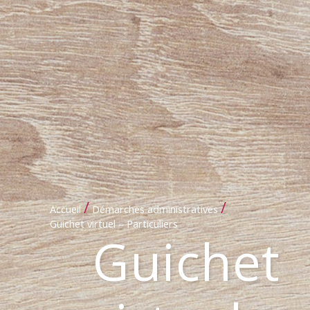
/
/
Accueil
Démarches administratives
Guichet virtuel – Particuliers
Guichet