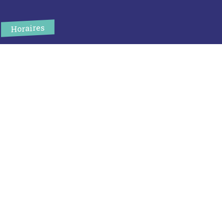
Horaires
L’accueil de la mairie est ouvert au public :
Lundi (8h30-12h)
Mardi (14h-17h30)
Mercredi (8h30-12h)
Jeudi (14h-17h30)
Sur rendez-vous en dehors de ces horaires :
cliquez ici
Plus d’infos
Contact
Les publications
Espace Presse
Réserver créneau Broyage branche