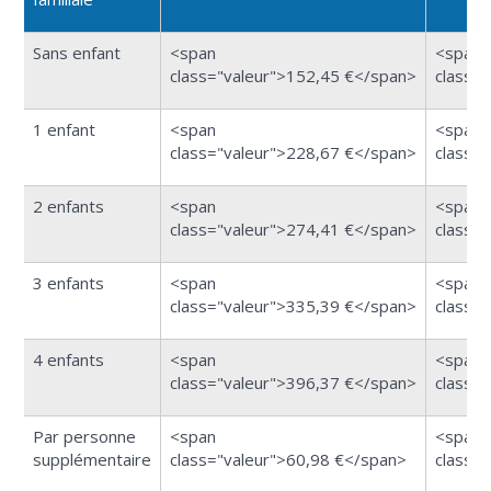
Sans enfant
<span
<span
class="valeur">152,45 €</span>
class=
1 enfant
<span
<span
class="valeur">228,67 €</span>
class=
2 enfants
<span
<span
class="valeur">274,41 €</span>
class=
3 enfants
<span
<span
class="valeur">335,39 €</span>
class=
4 enfants
<span
<span
class="valeur">396,37 €</span>
class=
Par personne
<span
<span
supplémentaire
class="valeur">60,98 €</span>
class=