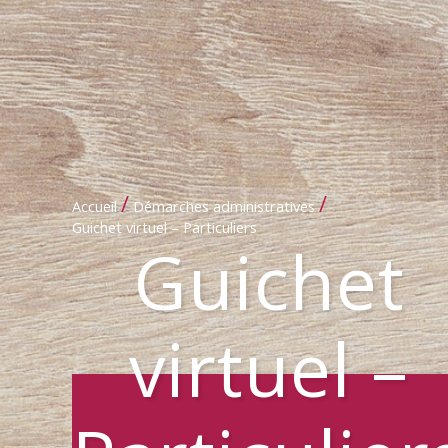
/
/
Accueil
Démarches administratives
Guichet virtuel – Particuliers
Guichet
virtuel –