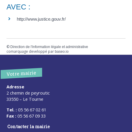
AVEC :
http://www.justice.gouv.fr/
©
Direction de l'information légale et administrative
comarquage developpé par
baseo.io
Votre mairie
Adresse
2 chemin de peyroutic
33550 – Le Tourne
Tel. :
05 56 67 02 61
Fax :
05 56 67 09 33
Contacter la mairie