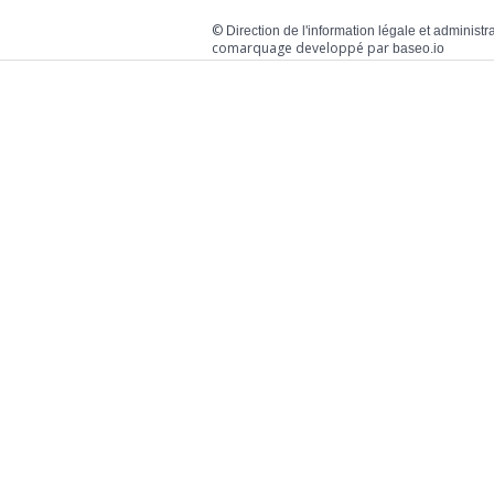
©
Direction de l'information légale et administr
comarquage developpé par
baseo.io
Votre mairie
Adresse
L
2 chemin de peyroutic
o
33550 – Le Tourne
L
M
Tel. :
05 56 67 02 61
M
Fax :
05 56 67 09 33
J
S
Contacter la mairie
c
Urgence
Pour toute urgence, un élu à
votre écoute au :