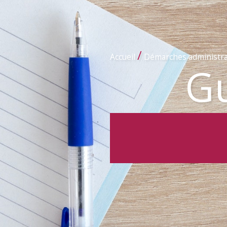
/
Accueil
Démarches administra
Gu