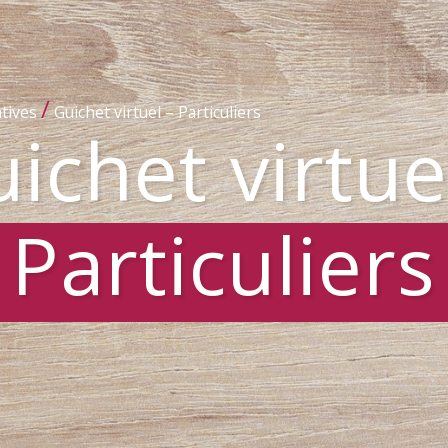
/
tives
Guichet virtuel – Particuliers
ichet virtue
Particuliers