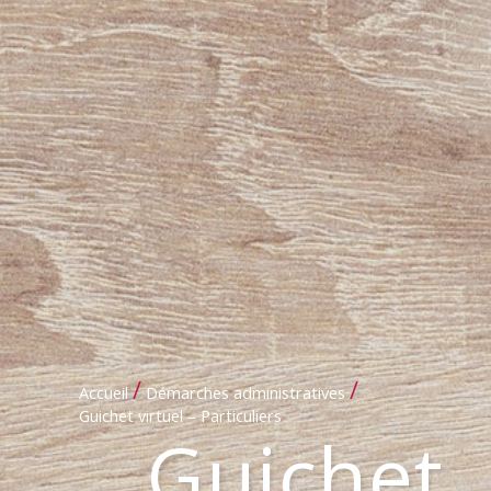
/
/
Accueil
Démarches administratives
Guichet virtuel – Particuliers
Guichet