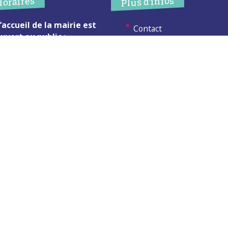
Plus d’infos
Horaires
’accueil de la mairie est
Contact
uvert au public :
Les publications
undi (8h30-12h)
ardi (14h-17h30)
Espace Presse
ercredi (8h30-12h)
eudi (14h-17h30)
Réserver créneau
ur rendez-vous en dehors de
Broyage branche
es horaires :
cliquez ici
Espace élus
Permanences en Mairie