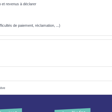
n et revenus à déclarer
ifficultés de paiement, réclamation, ...)
ative