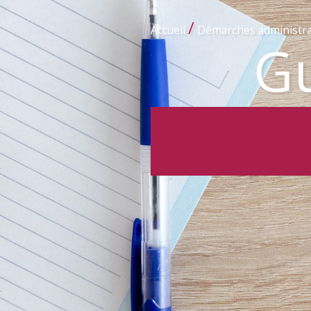
/
Accueil
Démarches administra
Gu