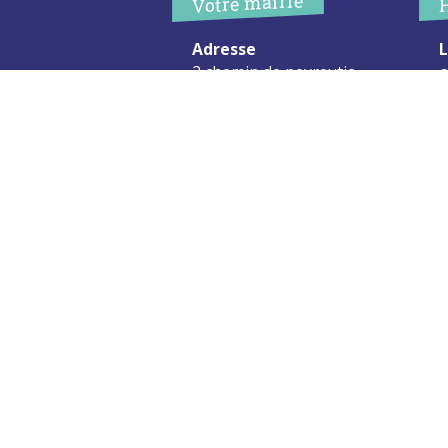
Votre mairie
Adresse
L
2 chemin de peyroutic
o
33550 – Le Tourne
L
M
Tel. :
05 56 67 02 61
M
Fax :
05 56 67 09 33
J
S
Contacter la mairie
c
Urgence
Pour toute urgence, un élu à
votre écoute au :
06 47 37 43 11
Mentions Légales
Plan du site
RGPD