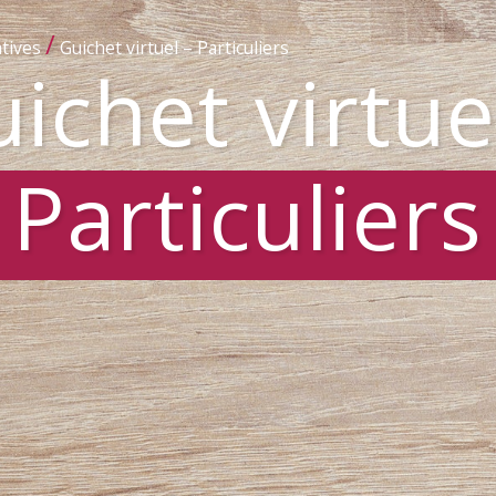
/
tives
Guichet virtuel – Particuliers
ichet virtue
Particuliers