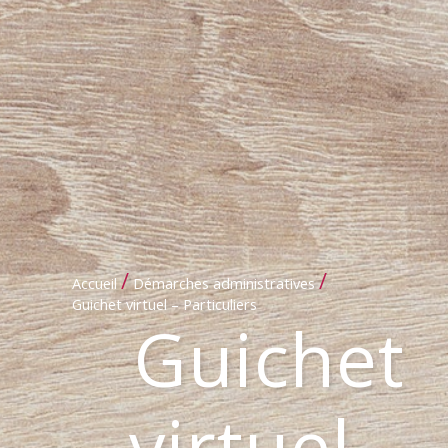
/
/
Accueil
Démarches administratives
Guichet virtuel – Particuliers
Guichet
virtuel –