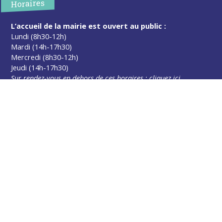
Horaires
L’accueil de la mairie est ouvert au public :
Lundi (8h30-12h)
Mardi (14h-17h30)
Mercredi (8h30-12h)
Jeudi (14h-17h30)
Sur rendez-vous en dehors de ces horaires :
cliquez ici
Plus d’infos
Contact
Les publications
Espace Presse
Réserver créneau Broyage branche
Espace élus