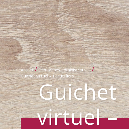
/
/
Accueil
Démarches administratives
Guichet virtuel – Particuliers
Guichet
virtuel –