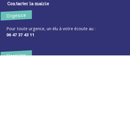
Contacter la mairie
Urgence
Pour toute urgence, un élu à votre écoute au :
06 47 37 43 11
Horaires
L’accueil de la mairie est ouvert au public :
Lundi (8h30-12h)
Mardi (14h-17h30)
Mercredi (8h30-12h)
Jeudi (14h-17h30)
Sur rendez-vous en dehors de ces horaires :
cliquez ici
Plus d’infos