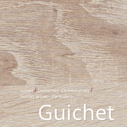
/
/
Accueil
Démarches administratives
Guichet virtuel – Particuliers
Guichet