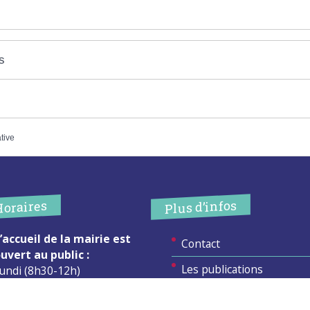
s
ative
Plus d’infos
Horaires
’accueil de la mairie est
Contact
uvert au public :
Les publications
undi (8h30-12h)
ardi (14h-17h30)
Espace Presse
ercredi (8h30-12h)