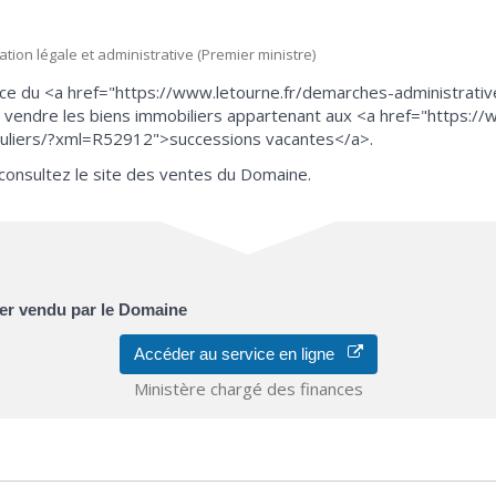
mation légale et administrative (Premier ministre)
e du <a href="https://www.letourne.fr/demarches-administratives
endre les biens immobiliers appartenant aux <a href="https://
ticuliers/?xml=R52912">successions vacantes</a>.
 consultez le site des ventes du Domaine.
ier vendu par le Domaine
Accéder au service en ligne
Ministère chargé des finances