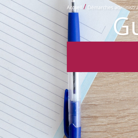
/
Accueil
Démarches administra
Gu