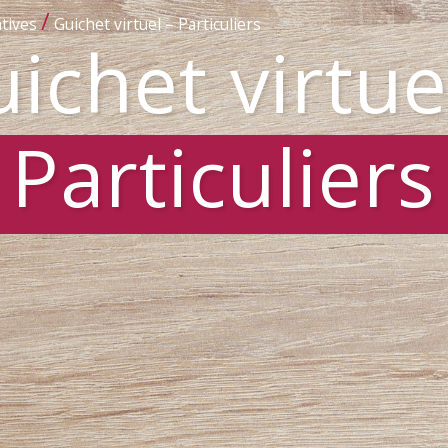
/
tives
Guichet virtuel – Particuliers
ichet virtue
Particuliers