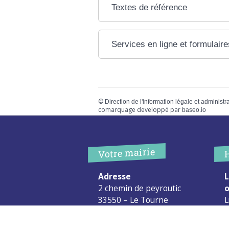
Textes de référence
Services en ligne et formulaire
©
Direction de l'information légale et administr
comarquage developpé par
baseo.io
Votre mairie
Adresse
L
2 chemin de peyroutic
o
33550 – Le Tourne
L
M
Tel. :
05 56 67 02 61
M