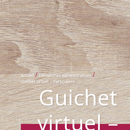
/
/
Accueil
Démarches administratives
Guichet virtuel – Particuliers
Guichet
virtuel –