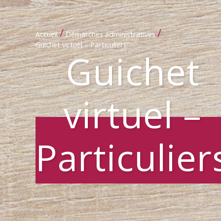
/
/
Accueil
Démarches administratives
Guichet virtuel – Particuliers
Guichet
virtuel –
Particulier