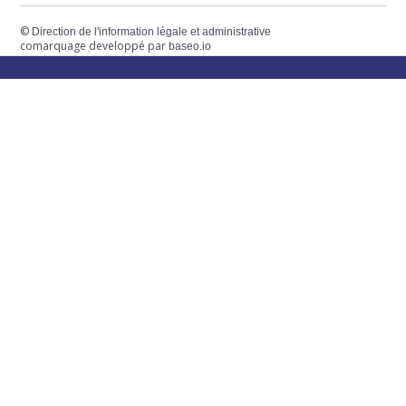
©
Direction de l'information légale et administrative
comarquage developpé par
baseo.io
Votre mairie
Adresse
2 chemin de peyroutic
33550 – Le Tourne
Tel. :
05 56 67 02 61
Fax :
05 56 67 09 33
Contacter la mairie
Urgence
Pour toute urgence, un élu à votre écoute au :
06 47 37 43 11