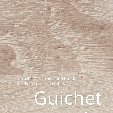
/
/
Accueil
Démarches administratives
Guichet virtuel – Particuliers
Guichet