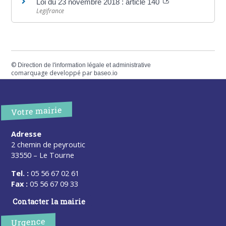
Loi du 23 novembre 2018 : article 140
Legifrance
©
Direction de l'information légale et administrative
comarquage developpé par
baseo.io
Votre mairie
Adresse
2 chemin de peyroutic
33550 – Le Tourne
Tel. :
05 56 67 02 61
Fax :
05 56 67 09 33
Contacter la mairie
Urgence