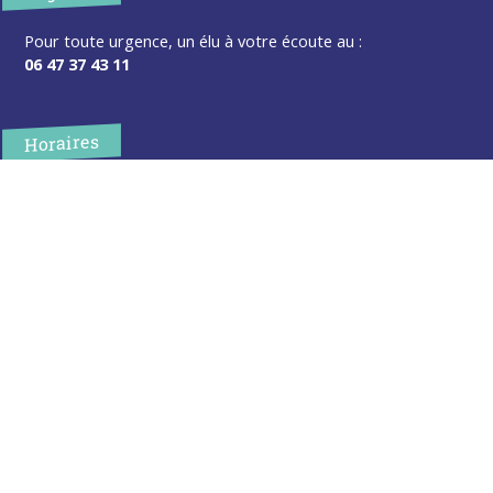
Pour toute urgence, un élu à votre écoute au :
06 47 37 43 11
Horaires
L’accueil de la mairie est ouvert au public :
Lundi (8h30-12h)
Mardi (14h-17h30)
Mercredi (8h30-12h)
Jeudi (14h-17h30)
Sur rendez-vous en dehors de ces horaires :
cliquez ici
Plus d’infos
Contact
Les publications