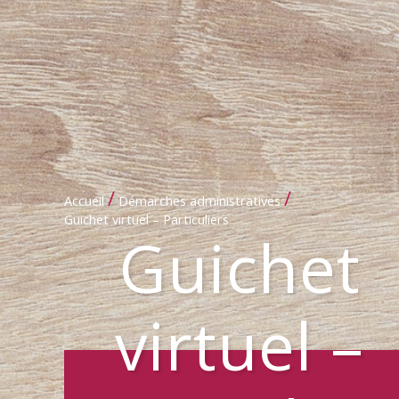
/
/
Accueil
Démarches administratives
Guichet virtuel – Particuliers
Guichet
virtuel –