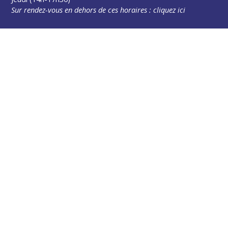
Sur rendez-vous en dehors de ces horaires :
cliquez ici
Plus d’infos
Contact
Les publications
Espace Presse
Réserver créneau Broyage branche
Espace élus