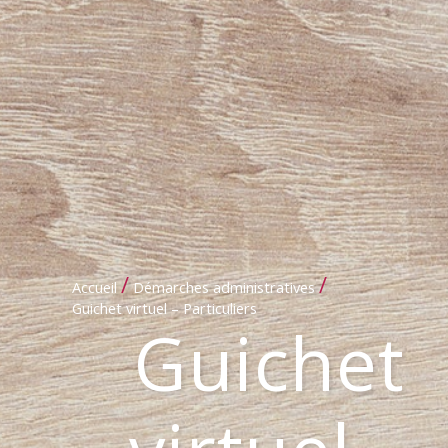
/
/
Accueil
Démarches administratives
Guichet virtuel – Particuliers
Guichet