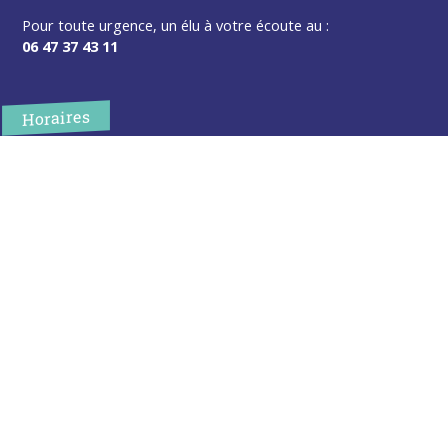
Pour toute urgence, un élu à votre écoute au :
06 47 37 43 11
Horaires
L’accueil de la mairie est ouvert au public :
Lundi (8h30-12h)
Mardi (14h-17h30)
Mercredi (8h30-12h)
Jeudi (14h-17h30)
Sur rendez-vous en dehors de ces horaires :
cliquez ici
Plus d’infos
Contact
Les publications