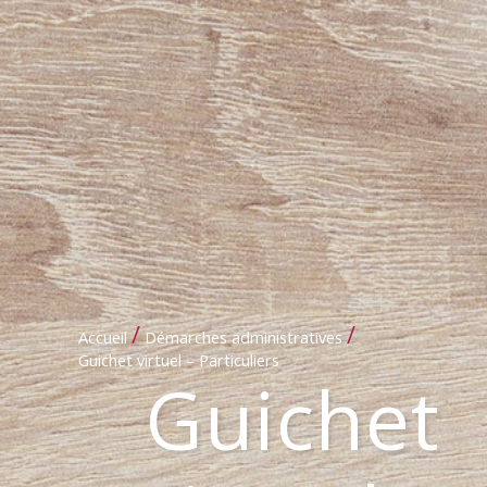
/
/
Accueil
Démarches administratives
Guichet virtuel – Particuliers
Guichet