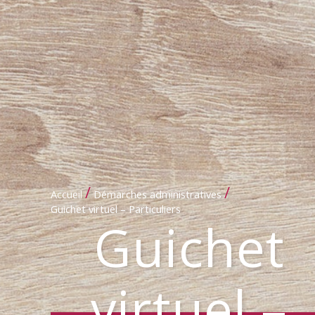
/
/
Accueil
Démarches administratives
Guichet virtuel – Particuliers
Guichet
virtuel –