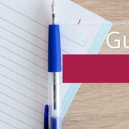
/
Accueil
Démarches administra
Gu