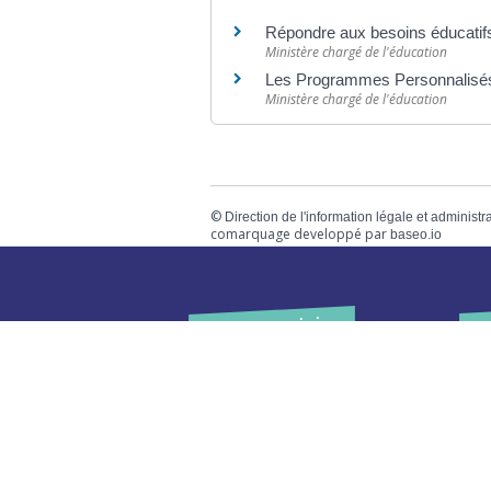
Répondre aux besoins éducatifs
Ministère chargé de l'éducation
Les Programmes Personnalisés d
Ministère chargé de l'éducation
©
Direction de l'information légale et administr
comarquage developpé par
baseo.io
Votre mairie
Adresse
L
2 chemin de peyroutic
o
33550 – Le Tourne
L
M
Tel. :
05 56 67 02 61
M