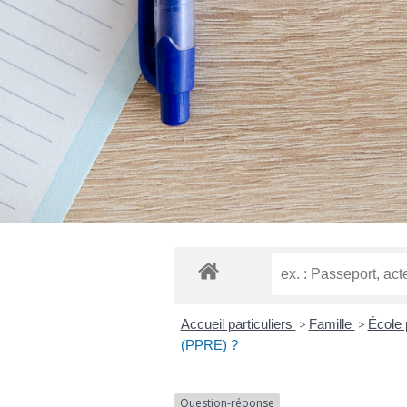
Accueil particuliers
>
Famille
>
École 
(PPRE) ?
Question-réponse