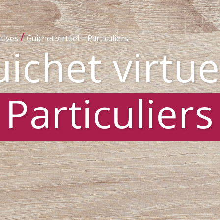
/
tives
Guichet virtuel – Particuliers
ichet virtue
Particuliers