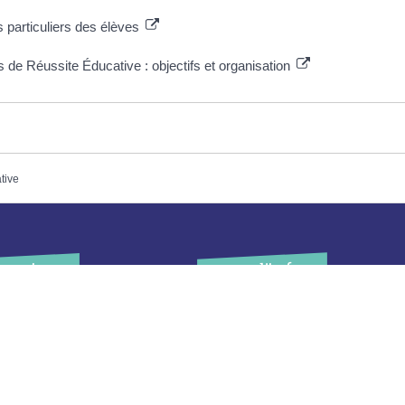
 particuliers des élèves
e Réussite Éducative : objectifs et organisation
ative
Plus d’infos
Horaires
’accueil de la mairie est
Contact
uvert au public :
Les publications
undi (8h30-12h)
ardi (14h-17h30)
Espace Presse
ercredi (8h30-12h)