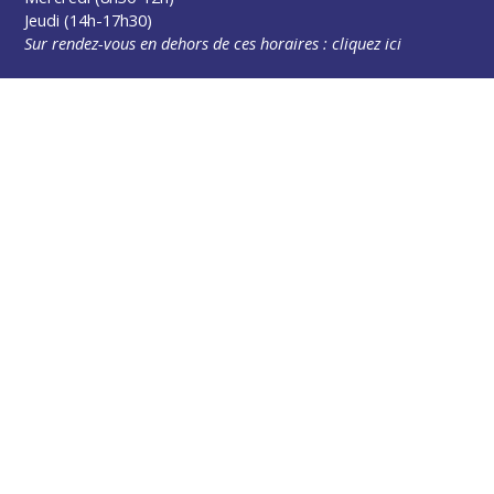
Jeudi (14h-17h30)
Sur rendez-vous en dehors de ces horaires :
cliquez ici
Plus d’infos
Contact
Les publications
Espace Presse
Réserver créneau Broyage branche
Espace élus