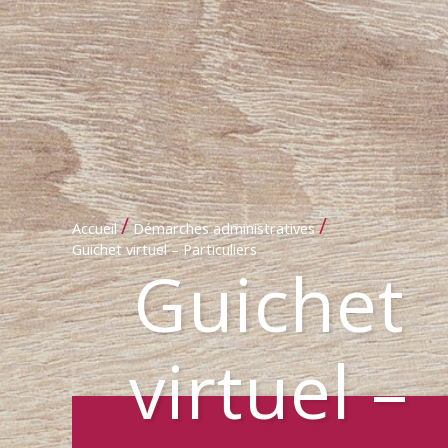
/
/
Accueil
Démarches administratives
Guichet virtuel – Particuliers
Guichet
virtuel –