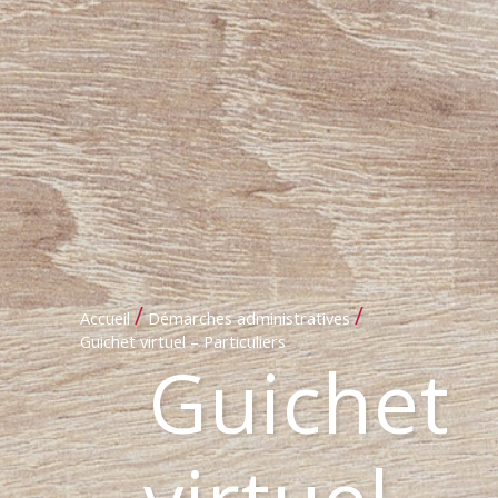
/
/
Accueil
Démarches administratives
Guichet virtuel – Particuliers
Guichet